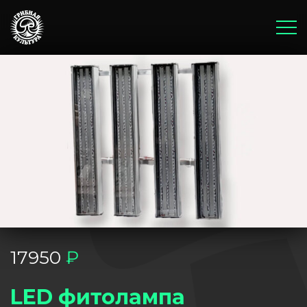
Главная
Корзина
Оплата и доставка
Бонусы и акции
Блог
17950
₽
LED фитолампа