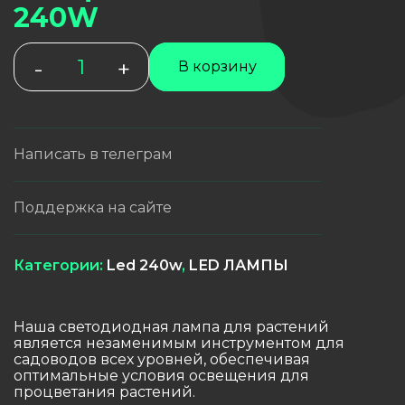
240W
Количество
-
+
В корзину
товара
LED
фитолампа
240W
Написать в телеграм
Поддержка на сайте
Категории:
Led 240w
,
LЕD ЛАМПЫ
Наша светодиодная лампа для растений
является незаменимым инструментом для
садоводов всех уровней, обеспечивая
оптимальные условия освещения для
процветания растений.