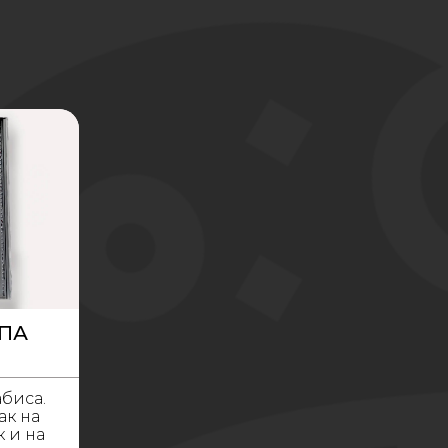
ПА
биса.
ак на
к и на