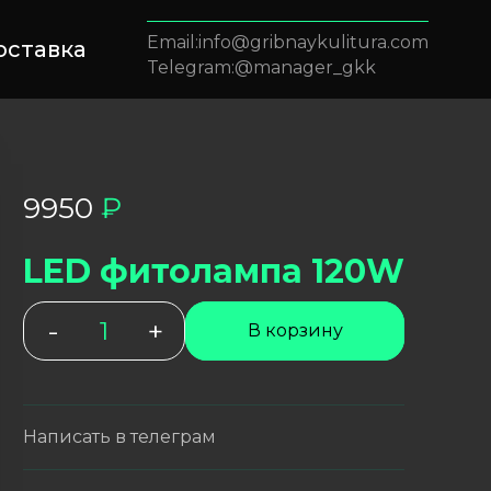
info@gribnaykulitura.com
оставка
@manager_gkk
9950
₽
LED фитолампа 120W
-
Количество
+
В корзину
товара
LED
фитолампа
120W
Написать в телеграм