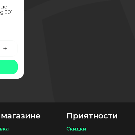
.
ные
g 301
о
+
а
 магазине
Приятности
вка
Скидки