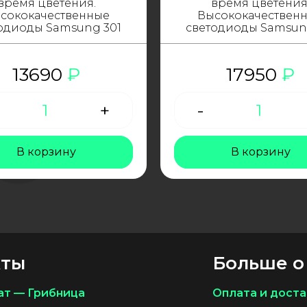
время цветения.
время цветения
сококачественные
Высококачествен
одиоды Samsung 301
светодиоды Samsun
13690
₽
17950
₽
Количество
+
-
Количеств
товара
товара
LED
LED
фитолампа
фитоламп
В корзину
В корзину
180W
240W
кты
Больше о
ат — Грибница
Оплата и доста