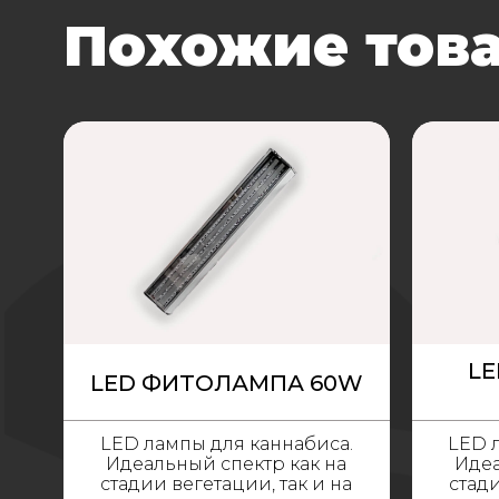
Похожие тов
L
LED ФИТОЛАМПА 60W
LED лампы для каннабиса.
LED 
Идеальный спектр как на
Идеа
стадии вегетации, так и на
стади