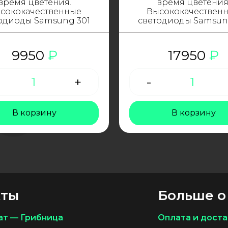
время цветения.
время цветения
сококачественные
Высококачествен
одиоды Samsung 301
светодиоды Samsun
9950
₽
17950
₽
Количество
+
-
Количеств
товара
товара
LED
LED
фитолампа
фитоламп
В корзину
В корзину
120W
240W
кты
Больше о
ат — Грибница
Оплата и доста