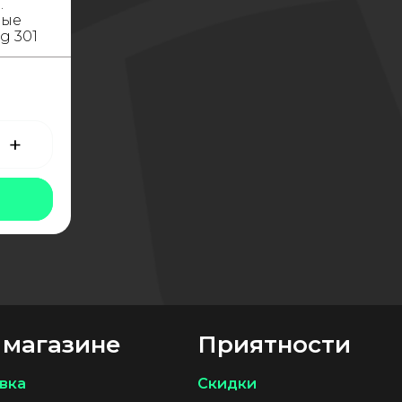
.
ные
g 301
о
+
а
 магазине
Приятности
вка
Скидки