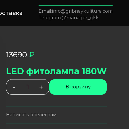
info@gribnaykulitura.com
оставка
@manager_gkk
13690
₽
LED фитолампа 180W
-
Количество
+
В корзину
товара
LED
фитолампа
180W
Написать в телеграм