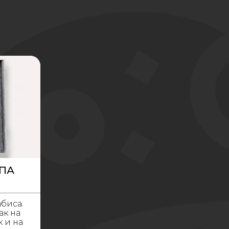
ПА
биса.
ак на
к и на