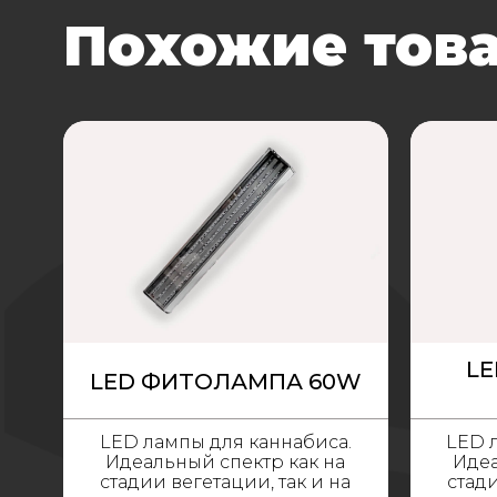
Похожие тов
L
LED ФИТОЛАМПА 60W
LED лампы для каннабиса.
LED 
Идеальный спектр как на
Идеа
стадии вегетации, так и на
стади