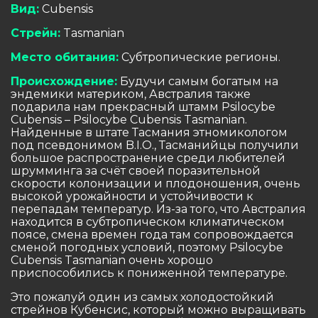
Вид:
Cubensis
Стрейн:
Tasmanian
Место обитания:
Субтропические регионы.
Происхождение:
Будучи самым богатым на
эндемики материком, Австралия также
подарила нам прекрасный штамм Psilocybe
Cubensis – Psilocybe Cubensis Tasmanian.
Найденные в штате Тасмания этномикологом
под псевдонимом B.I.O., Тасманийцы получили
большое распространение среди любителей
шрумминга за счёт своей поразительной
скорости колонизации и плодоношения, очень
высокой урожайности и устойчивости к
перепадам температур. Из-за того, что Австралия
находится в субтропическом климатическом
поясе, смена времен года там сопровождается
сменой погодных условий, поэтому Psilocybe
Cubensis Tasmanian очень хорошо
приспособились к пониженной температуре.
Это пожалуй один из самых холодостойкий
стрейнов Кубенсис, который можно выращивать