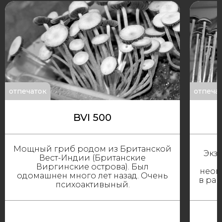
отпечаток
отпеча
BVI 500
Мощный гриб родом из Британской
Экз
Вест-Индии (Британские
Виргинские острова). Был
неоп
одомашнен много лет назад. Очень
в ра
психоактивыный.