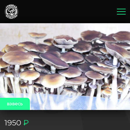
Главная
Корзина
Оплата и доставка
Бонусы и акции
Блог
взвесь
1950
₽