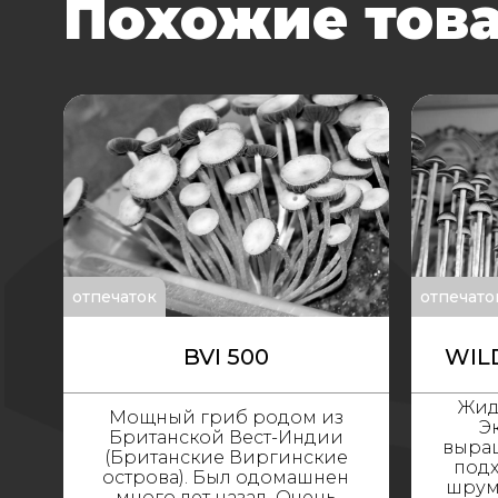
Похожие тов
отпечаток
отпечато
BVI 500
WIL
Жид
Мощный гриб родом из
Э
Британской Вест-Индии
выращ
(Британские Виргинские
подх
острова). Был одомашнен
шрум
много лет назад. Очень