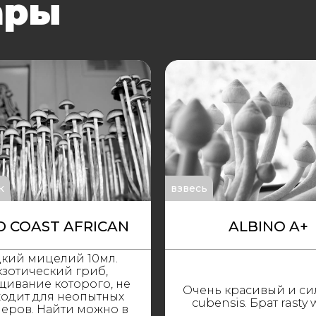
ары
к
взвесь
D COAST AFRICAN
ALBINO A+
кий мицелий 10мл.
кзотический гриб,
ивание которого, не
Очень красивый и с
одит для неопытных
cubensis. Брат rasty 
еров. Найти можно в