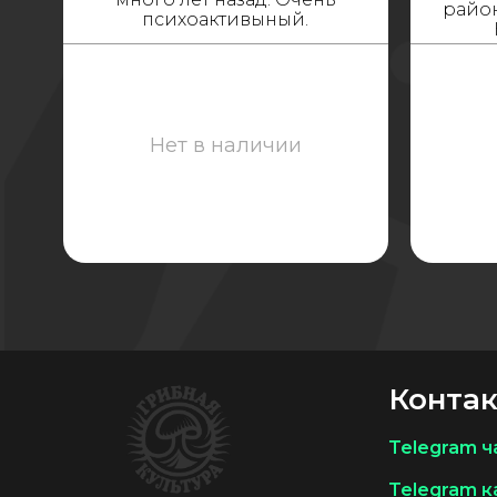
райо
психоактивыный.
Нет в наличии
Конта
Telegram ч
Telegram к