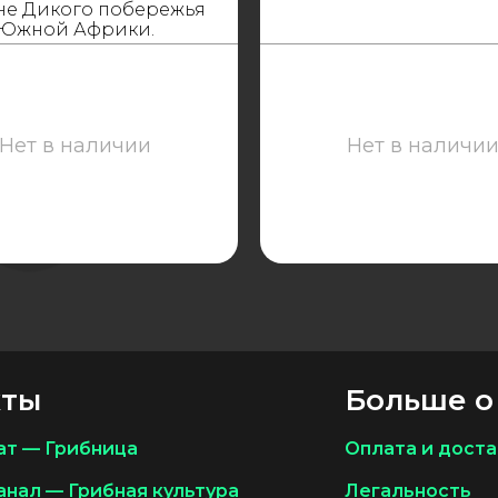
не Дикого побережья
Южной Африки.
Нет в наличии
Нет в наличи
кты
Больше о
ат — Грибница
Оплата и доста
анал — Грибная культура
Легальность