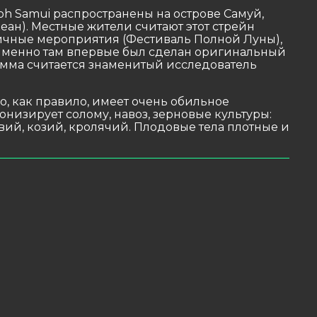
 Samui распространены на острове Самуй,
ан). Местные жители считают этот стрейн
чные мероприятия (Фестиваль Полной Луны),
Именно там впервые был сделан оригинальный
амма считается знаменитый исследователь
о, как правило, имеет очень обильное
низирует солому, навоз, зерновые культуры:
вий, козий, кролячий. Плодовые тела плотные и