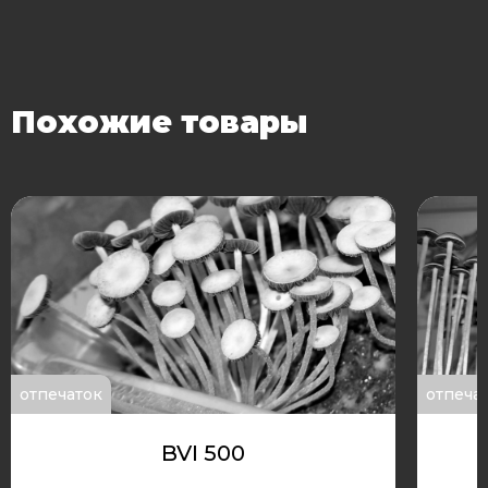
Похожие товары
отпечаток
отпеча
BVI 500