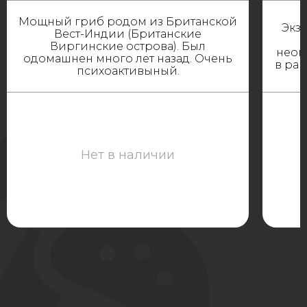
Мощный гриб родом из Британской
Экз
Вест-Индии (Британские
Виргинские острова). Был
неоп
одомашнен много лет назад. Очень
в ра
психоактивыный.
Нет в наличии