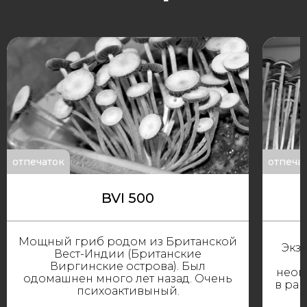
отпечаток
отпеча
BVI 500
Мощный гриб родом из Британской
Экз
Вест-Индии (Британские
Виргинские острова). Был
неоп
одомашнен много лет назад. Очень
в ра
психоактивыный.