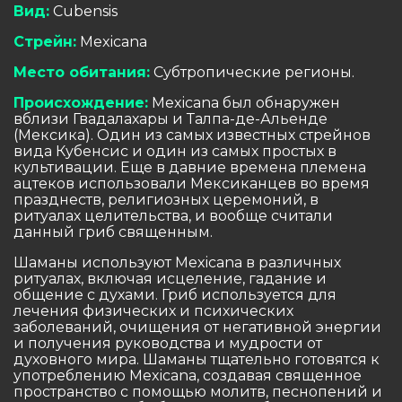
Вид:
Cubensis
Стрейн:
Mexicana
Место обитания:
Субтропические регионы.
Происхождение:
Mexicana был обнаружен
вблизи Гвадалахары и Талпа-де-Альенде
(Мексика). Один из самых известных стрейнов
вида Кубенсис и один из самых простых в
культивации. Еще в давние времена племена
ацтеков использовали Мексиканцев во время
празднеств, религиозных церемоний, в
ритуалах целительства, и вообще считали
данный гриб священным.
Шаманы используют Mexicana в различных
ритуалах, включая исцеление, гадание и
общение с духами. Гриб используется для
лечения физических и психических
заболеваний, очищения от негативной энергии
и получения руководства и мудрости от
духовного мира. Шаманы тщательно готовятся к
употреблению Mexicana, создавая священное
пространство с помощью молитв, песнопений и