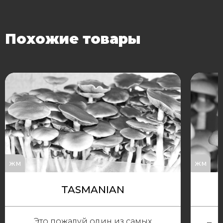
Похожие товары
жм
жм
TASMANIAN
Это пожалуй один из самых