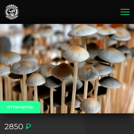
Главная
Корзина
Оплата и доставка
Бонусы и акции
Блог
отпечаток
2850
₽