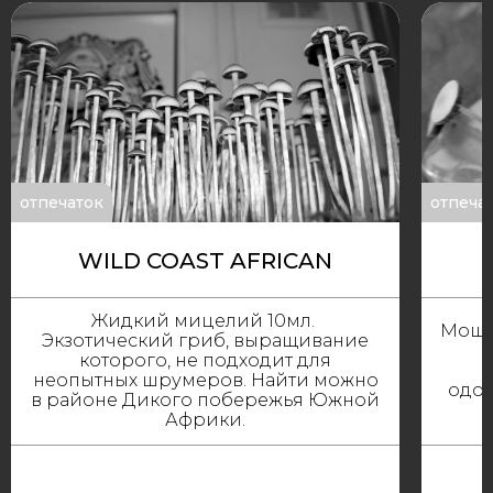
отпечаток
отпеча
WILD COAST AFRICAN
Жидкий мицелий 10мл.
Мощн
Экзотический гриб, выращивание
которого, не подходит для
неопытных шрумеров. Найти можно
одом
в районе Дикого побережья Южной
Африки.