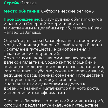
Стрейн:
Jamaica
Место обитания:
Субтропические регионы
Происхождение:
В изумрудных объятиях лугов
и пастбищ Северной Америки обитает
таинственный и целебный гриб, известный как
Panaeolus Jamaica.
Откройте для себя Panaeolus Jamaica, редкий и
мощный псилоцибиновый гриб, который ведет
искателей в путешествие самопознания и
галактических откровений.
Ярко-синяя шляпка, напоминающая осколок
далекой галактики. Содержит псилоцибин и
псилоцин, мощные психоактивные соединения,
которые дают: глубокие духовные переживания,
ведущие к расширению сознания. Путешествия
по внутреннему космосу, встречи с
инопланетными существами и доступ к
древним знаниям. Катализатор личного роста,
исцеления и трансформации
Panaeolus Jamaica — это редкий и мощный гриб,
который предлагает уникальное путешествие