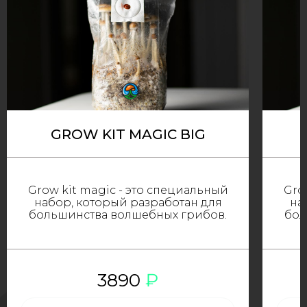
GROW KIT MAGIC BIG
Grow kit magic - это специальный
Gro
набор, который разработан для
на
большинства волшебных грибов.
бол
3890
₽