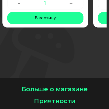
-
Количество
+
товара
Grow
kit
В корзину
magic
big
Больше о магазине
Приятности