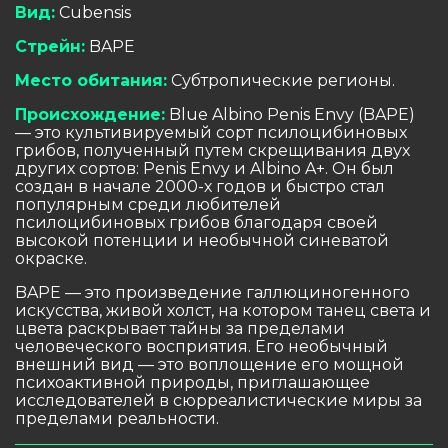
Вид:
Cubensis
Стрейн:
BAPE
Место обитания:
Субтропические регионы.
Происхождение:
Blue Albino Penis Envy (BAPE)
— это культивируемый сорт псилоцибиновых
грибов, полученный путем скрещивания двух
других сортов: Penis Envy и Albino A+. Он был
создан в начале 2000-х годов и быстро стал
популярным среди любителей
псилоцибиновых грибов благодаря своей
высокой потенции и необычной синеватой
окраске.
BAPE — это произведение галлюциногенного
искусства, живой холст, на котором танец света и
цвета раскрывает тайны за пределами
человеческого восприятия. Его необычный
внешний вид — это воплощение его мощной
психоактивной природы, приглашающее
исследователей в сюрреалистические миры за
пределами реальности.