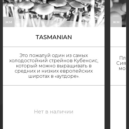
жм
жм
TASMANIAN
Это пожалуй один из самых
Пло
холодостойкий стрейнов Кубенсис,
Сияет
который можно выращивать в
мощ
средних и низких европейских
широтах в «аутдоре».
Нет в наличии