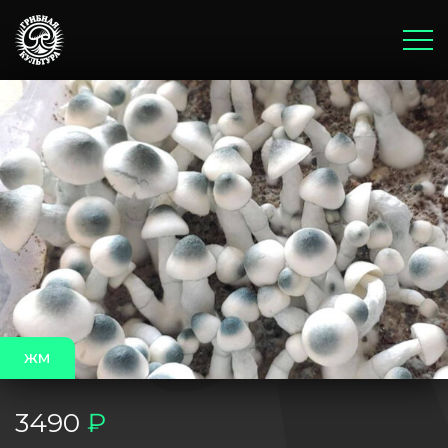
Главная
Корзина
Оплата и доставка
Бонусы и акции
Блог
жм
3490
₽