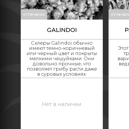
отпечаток
отпечат
GALINDOI
P
Склеры Galindoi обычно
имеют темно-коричневый
Это
или черный цвет и покрыты
т
мелкими чешуйками. Они
вари
довольно прочные, что
ведь
позволяет грибу расти даже
в суровых условиях.
Нет в наличии