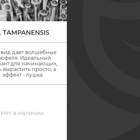
ок
. TAMPANENSIS
т вид дает волшебные
рюфеля. Идеальный
ант для начинающих,
 вырастить просто, а
эффект - пушка
Нет в наличии